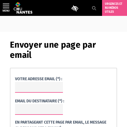
Aller
URGENCES ET
Outils d'accessibilité
NUMÉROS
au
MENU
UTILES
contenu
Envoyer une page par
email
VOTRE ADRESSE EMAIL (*) :
EMAIL DU DESTINATAIRE (*) :
EN PARTAGEANT CETTE PAGE PAR EMAIL, LE MESSAGE