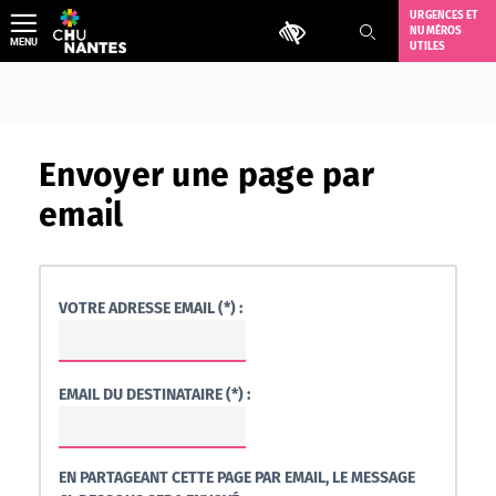
Aller
URGENCES ET
Outils d'accessibilité
NUMÉROS
au
MENU
UTILES
contenu
Envoyer une page par
email
VOTRE ADRESSE EMAIL (*) :
EMAIL DU DESTINATAIRE (*) :
EN PARTAGEANT CETTE PAGE PAR EMAIL, LE MESSAGE