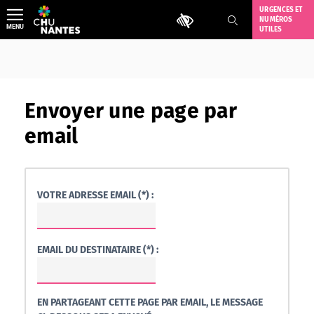
Aller
URGENCES ET
Outils d'accessibilité
NUMÉROS
au
MENU
UTILES
contenu
Envoyer une page par
email
VOTRE ADRESSE EMAIL (*) :
EMAIL DU DESTINATAIRE (*) :
EN PARTAGEANT CETTE PAGE PAR EMAIL, LE MESSAGE