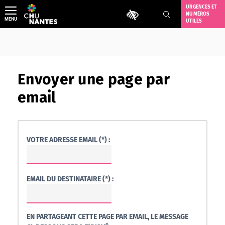
Aller
URGENCES ET
Outils d'accessibilité
NUMÉROS
au
MENU
UTILES
contenu
Envoyer une page par
email
VOTRE ADRESSE EMAIL (*) :
EMAIL DU DESTINATAIRE (*) :
EN PARTAGEANT CETTE PAGE PAR EMAIL, LE MESSAGE