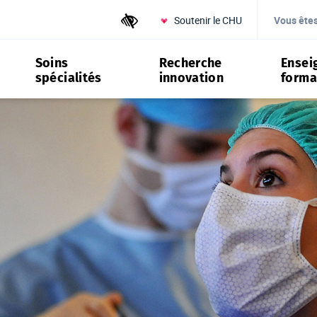
Soutenir le CHU
Outils d'accessibilité
Vous ête
Soins
Recherche
Ensei
spécialités
innovation
forma