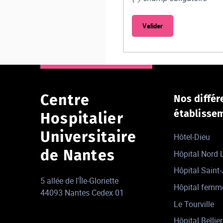
Centre
Nos différ
établisse
Hospitalier
Universitaire
Hôtel-Dieu
de Nantes
Hôpital Nord
Hôpital Saint
5 allée de l'Île-Gloriette
Hôpital femm
44093 Nantes Cedex 01
Le Tourville
Hôpital Bellier