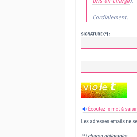
pris-en-charge
).
Cordialement.
SIGNATURE (*) :
Écoutez le mot à saisir
Les adresses emails ne ser
(*) champ obligatoire