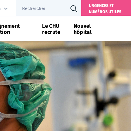
URGENCES ET
s
NUMÉROS UTILES
gnement
Le CHU
Nouvel
tion
recrute
hôpital