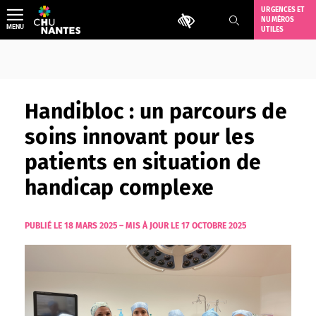
Aller
URGENCES ET
Outils d'accessibilité
NUMÉROS
au
MENU
UTILES
contenu
Handibloc : un parcours de
soins innovant pour les
patients en situation de
handicap complexe
PUBLIÉ LE 18 MARS 2025
–
MIS À JOUR LE 17 OCTOBRE 2025