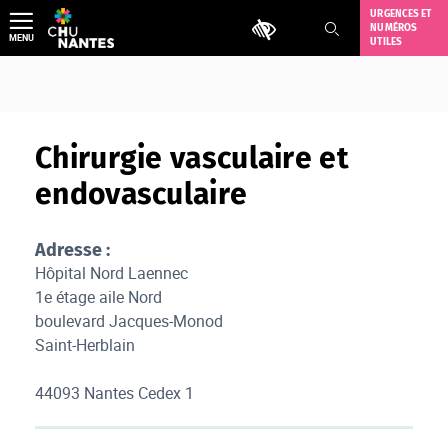
Aller
URGENCES ET
Outils d'accessibilité
NUMÉROS
au
MENU
UTILES
contenu
Chirurgie vasculaire et
endovasculaire
Adresse :
Hôpital Nord Laennec
1e étage aile Nord
boulevard Jacques-Monod
Saint-Herblain
44093 Nantes Cedex 1