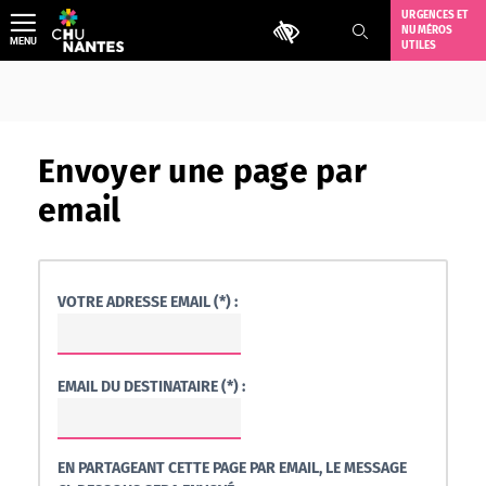
Aller
URGENCES ET
Outils d'accessibilité
NUMÉROS
au
MENU
UTILES
contenu
Envoyer une page par
email
VOTRE ADRESSE EMAIL (*) :
EMAIL DU DESTINATAIRE (*) :
EN PARTAGEANT CETTE PAGE PAR EMAIL, LE MESSAGE