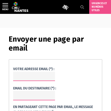
Aller
URGENCES ET
Outils d'accessibilité
NUMÉROS
au
MENU
UTILES
contenu
Envoyer une page par
email
VOTRE ADRESSE EMAIL (*) :
EMAIL DU DESTINATAIRE (*) :
EN PARTAGEANT CETTE PAGE PAR EMAIL, LE MESSAGE