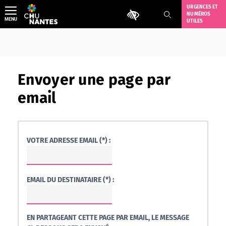
Aller
URGENCES ET
Outils d'accessibilité
NUMÉROS
au
MENU
UTILES
contenu
Envoyer une page par
email
VOTRE ADRESSE EMAIL (*) :
EMAIL DU DESTINATAIRE (*) :
EN PARTAGEANT CETTE PAGE PAR EMAIL, LE MESSAGE