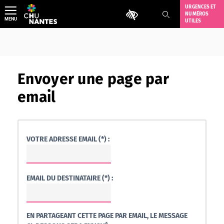
Aller
URGENCES ET
Outils d'accessibilité
NUMÉROS
au
MENU
UTILES
contenu
Envoyer une page par
email
VOTRE ADRESSE EMAIL (*) :
EMAIL DU DESTINATAIRE (*) :
EN PARTAGEANT CETTE PAGE PAR EMAIL, LE MESSAGE