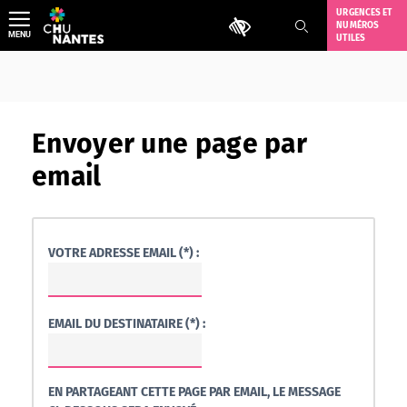
Aller
URGENCES ET
Outils d'accessibilité
NUMÉROS
au
MENU
UTILES
contenu
Envoyer une page par
email
VOTRE ADRESSE EMAIL (*) :
EMAIL DU DESTINATAIRE (*) :
EN PARTAGEANT CETTE PAGE PAR EMAIL, LE MESSAGE