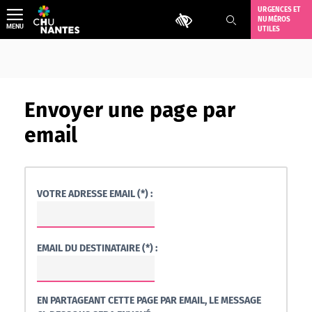
Aller
URGENCES ET
Outils d'accessibilité
NUMÉROS
au
MENU
UTILES
contenu
Envoyer une page par
email
VOTRE ADRESSE EMAIL (*) :
EMAIL DU DESTINATAIRE (*) :
EN PARTAGEANT CETTE PAGE PAR EMAIL, LE MESSAGE