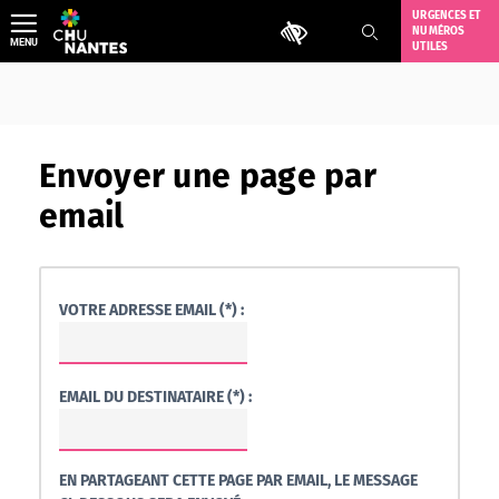
Aller
URGENCES ET
Outils d'accessibilité
NUMÉROS
au
MENU
UTILES
contenu
Envoyer une page par
email
VOTRE ADRESSE EMAIL (*) :
EMAIL DU DESTINATAIRE (*) :
EN PARTAGEANT CETTE PAGE PAR EMAIL, LE MESSAGE