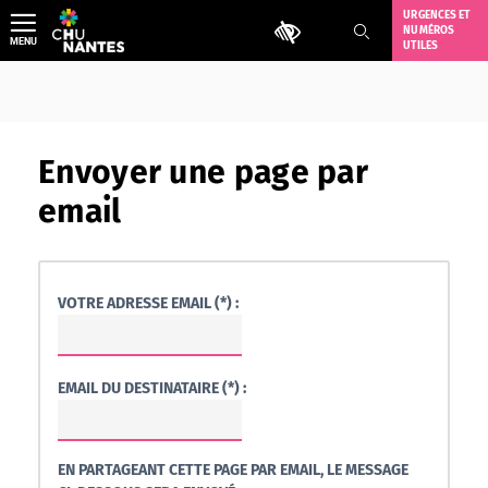
Aller
URGENCES ET
Outils d'accessibilité
NUMÉROS
au
MENU
UTILES
contenu
Envoyer une page par
email
VOTRE ADRESSE EMAIL (*) :
EMAIL DU DESTINATAIRE (*) :
EN PARTAGEANT CETTE PAGE PAR EMAIL, LE MESSAGE