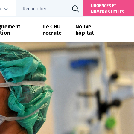
URGENCES ET
s
NUMÉROS UTILES
gnement
Le CHU
Nouvel
tion
recrute
hôpital