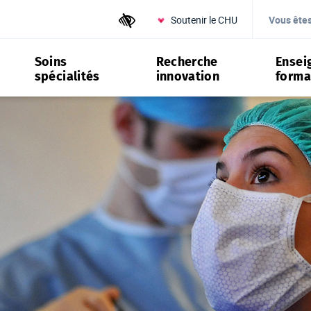
Soutenir le CHU
Outils d'accessibilité
Vous ête
Soins
Recherche
Ensei
spécialités
innovation
forma