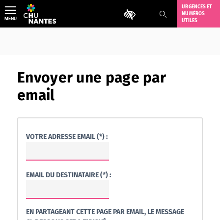
Aller
URGENCES ET
Outils d'accessibilité
NUMÉROS
au
MENU
UTILES
contenu
Envoyer une page par
email
VOTRE ADRESSE EMAIL (*) :
EMAIL DU DESTINATAIRE (*) :
EN PARTAGEANT CETTE PAGE PAR EMAIL, LE MESSAGE