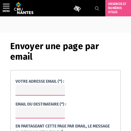
Aller
URGENCES ET
Outils d'accessibilité
NUMÉROS
au
MENU
UTILES
contenu
Envoyer une page par
email
VOTRE ADRESSE EMAIL (*) :
EMAIL DU DESTINATAIRE (*) :
EN PARTAGEANT CETTE PAGE PAR EMAIL, LE MESSAGE