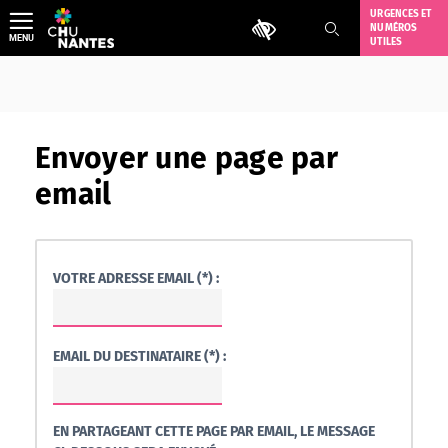
Aller
URGENCES ET
Outils d'accessibilité
NUMÉROS
au
MENU
UTILES
contenu
Envoyer une page par
email
VOTRE ADRESSE EMAIL (*) :
EMAIL DU DESTINATAIRE (*) :
EN PARTAGEANT CETTE PAGE PAR EMAIL, LE MESSAGE