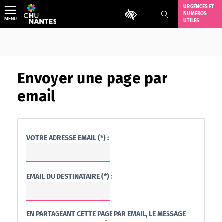
Aller
URGENCES ET
Outils d'accessibilité
NUMÉROS
au
MENU
UTILES
contenu
Envoyer une page par
email
VOTRE ADRESSE EMAIL (*) :
EMAIL DU DESTINATAIRE (*) :
EN PARTAGEANT CETTE PAGE PAR EMAIL, LE MESSAGE