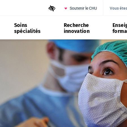
Soutenir le CHU
Outils d'accessibilité
Vous ête
Soins
Recherche
Ensei
spécialités
innovation
forma