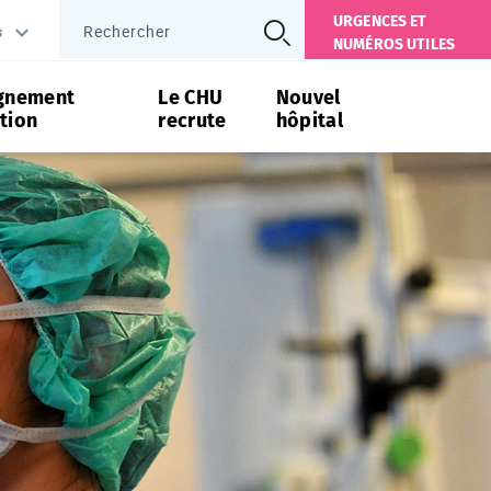
URGENCES ET
s
NUMÉROS UTILES
gnement
Le CHU
Nouvel
tion
recrute
hôpital