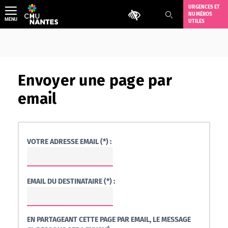
Aller
URGENCES ET
Outils d'accessibilité
NUMÉROS
au
MENU
UTILES
contenu
Envoyer une page par
email
VOTRE ADRESSE EMAIL (*) :
EMAIL DU DESTINATAIRE (*) :
EN PARTAGEANT CETTE PAGE PAR EMAIL, LE MESSAGE