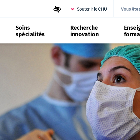
Soutenir le CHU
Outils d'accessibilité
Vous ête
Soins
Recherche
Ensei
spécialités
innovation
forma