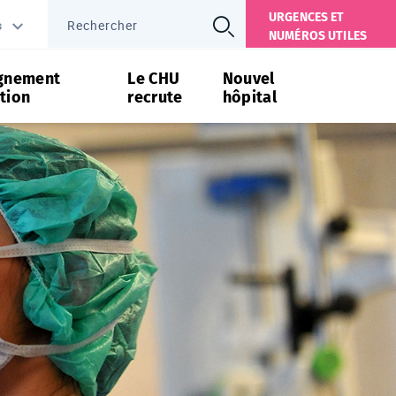
URGENCES ET
s
NUMÉROS UTILES
gnement
Le CHU
Nouvel
tion
recrute
hôpital