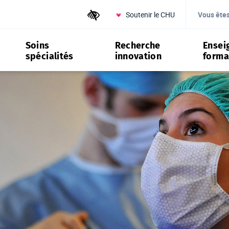
Soutenir le CHU
Outils d'accessibilité
Vous ête
Soins
Recherche
Ensei
spécialités
innovation
forma