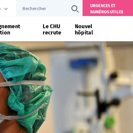
URGENCES ET
s
NUMÉROS UTILES
gnement
Le CHU
Nouvel
tion
recrute
hôpital