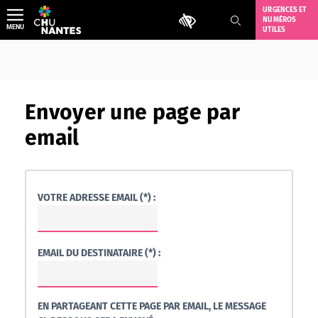
Aller
URGENCES ET
Outils d'accessibilité
NUMÉROS
au
MENU
UTILES
contenu
Envoyer une page par
email
VOTRE ADRESSE EMAIL (*) :
EMAIL DU DESTINATAIRE (*) :
EN PARTAGEANT CETTE PAGE PAR EMAIL, LE MESSAGE