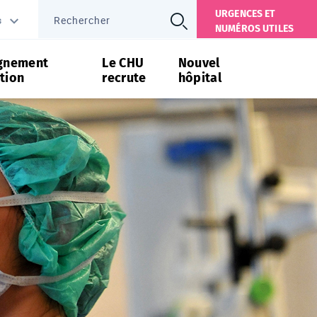
URGENCES ET
s
NUMÉROS UTILES
gnement
Le CHU
Nouvel
tion
recrute
hôpital