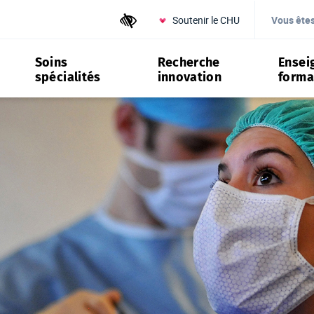
Soutenir le CHU
Outils d'accessibilité
Vous ête
Soins
Recherche
Ensei
spécialités
innovation
forma