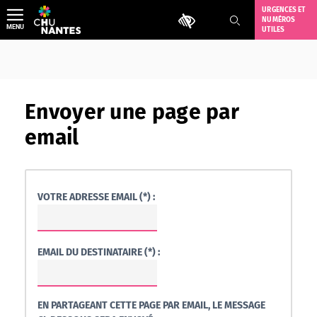
Aller
URGENCES ET
Outils d'accessibilité
NUMÉROS
au
MENU
UTILES
contenu
Envoyer une page par
email
VOTRE ADRESSE EMAIL (*) :
EMAIL DU DESTINATAIRE (*) :
EN PARTAGEANT CETTE PAGE PAR EMAIL, LE MESSAGE