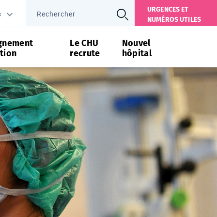
URGENCES ET
s
NUMÉROS UTILES
gnement
Le CHU
Nouvel
tion
recrute
hôpital