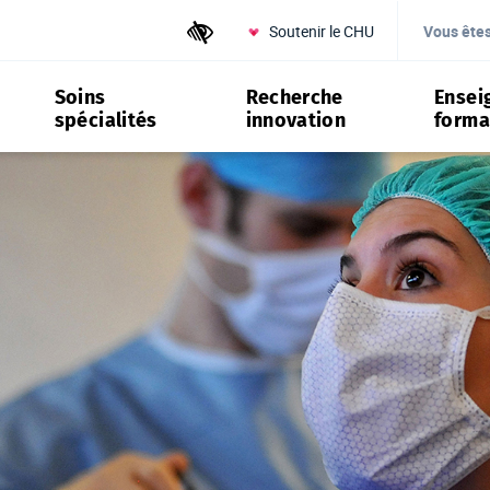
Soutenir le CHU
Outils d'accessibilité
Vous ête
Soins
Recherche
Ensei
spécialités
innovation
forma