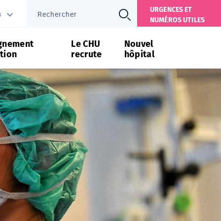
URGENCES ET
s
NUMÉROS UTILES
gnement
Le CHU
Nouvel
tion
recrute
hôpital