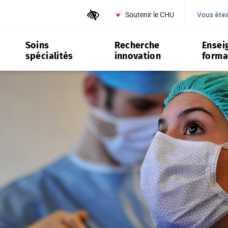
Soutenir le CHU
Outils d'accessibilité
Vous ête
Soins
Recherche
Ensei
spécialités
innovation
forma