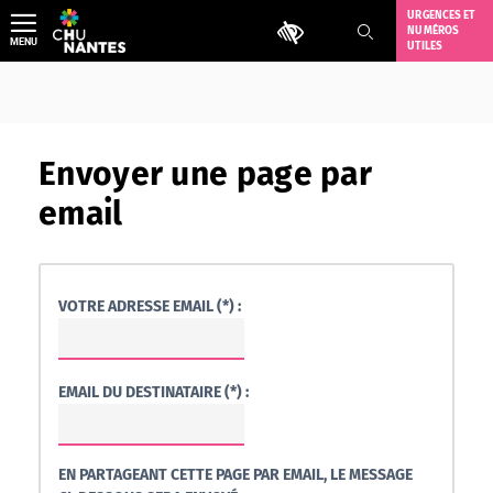
Aller
URGENCES ET
Outils d'accessibilité
NUMÉROS
au
MENU
UTILES
contenu
Envoyer une page par
email
VOTRE ADRESSE EMAIL (*) :
EMAIL DU DESTINATAIRE (*) :
EN PARTAGEANT CETTE PAGE PAR EMAIL, LE MESSAGE