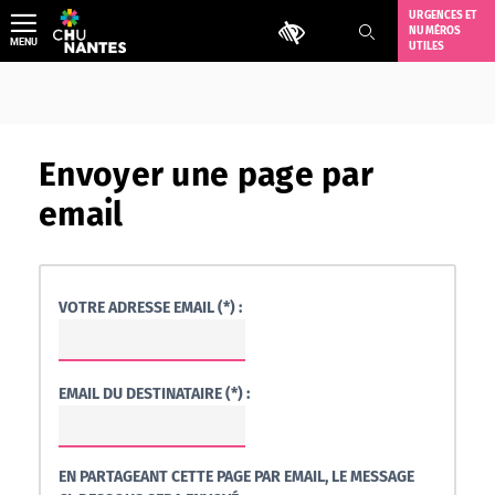
Aller
URGENCES ET
Outils d'accessibilité
NUMÉROS
au
MENU
UTILES
contenu
Envoyer une page par
email
VOTRE ADRESSE EMAIL (*) :
EMAIL DU DESTINATAIRE (*) :
EN PARTAGEANT CETTE PAGE PAR EMAIL, LE MESSAGE