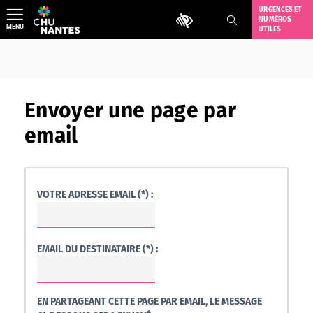
Aller
URGENCES ET
Outils d'accessibilité
NUMÉROS
au
MENU
UTILES
contenu
Envoyer une page par
email
VOTRE ADRESSE EMAIL (*) :
EMAIL DU DESTINATAIRE (*) :
EN PARTAGEANT CETTE PAGE PAR EMAIL, LE MESSAGE