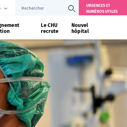
URGENCES ET
s
NUMÉROS UTILES
gnement
Le CHU
Nouvel
tion
recrute
hôpital