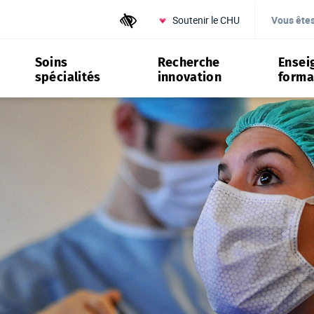
Soutenir le CHU
Outils d'accessibilité
Vous ête
Soins
Recherche
Ensei
spécialités
innovation
forma