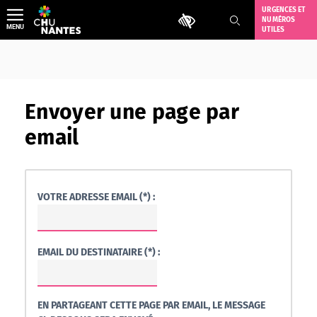
Aller
URGENCES ET
Outils d'accessibilité
NUMÉROS
au
MENU
UTILES
contenu
Envoyer une page par
email
VOTRE ADRESSE EMAIL (*) :
EMAIL DU DESTINATAIRE (*) :
EN PARTAGEANT CETTE PAGE PAR EMAIL, LE MESSAGE