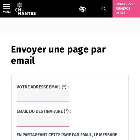
Aller
URGENCES ET
Outils d'accessibilité
NUMÉROS
au
MENU
UTILES
contenu
Envoyer une page par
email
VOTRE ADRESSE EMAIL (*) :
EMAIL DU DESTINATAIRE (*) :
EN PARTAGEANT CETTE PAGE PAR EMAIL, LE MESSAGE