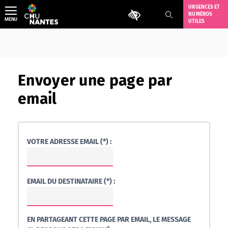
Aller
URGENCES ET
Outils d'accessibilité
NUMÉROS
au
MENU
UTILES
contenu
Envoyer une page par
email
VOTRE ADRESSE EMAIL (*) :
EMAIL DU DESTINATAIRE (*) :
EN PARTAGEANT CETTE PAGE PAR EMAIL, LE MESSAGE