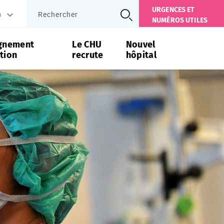
URGENCES ET
s
NUMÉROS UTILES
gnement
Le CHU
Nouvel
tion
recrute
hôpital