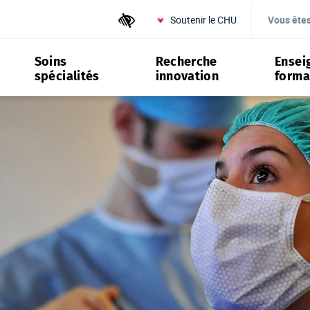
Soutenir le CHU
Outils d'accessibilité
Vous ête
Soins
Recherche
Ensei
spécialités
innovation
forma