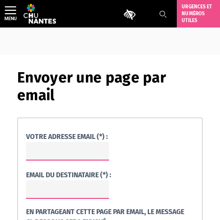
Aller
URGENCES ET
Outils d'accessibilité
NUMÉROS
au
MENU
UTILES
contenu
Envoyer une page par
email
VOTRE ADRESSE EMAIL (*) :
EMAIL DU DESTINATAIRE (*) :
EN PARTAGEANT CETTE PAGE PAR EMAIL, LE MESSAGE