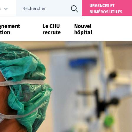
URGENCES ET
s
NUMÉROS UTILES
gnement
Le CHU
Nouvel
tion
recrute
hôpital