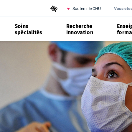
Soutenir le CHU
Outils d'accessibilité
Vous ête
Soins
Recherche
Ensei
spécialités
innovation
forma