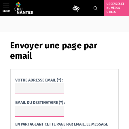
Aller
URGENCES ET
Outils d'accessibilité
NUMÉROS
au
MENU
UTILES
contenu
Envoyer une page par
email
VOTRE ADRESSE EMAIL (*) :
EMAIL DU DESTINATAIRE (*) :
EN PARTAGEANT CETTE PAGE PAR EMAIL, LE MESSAGE