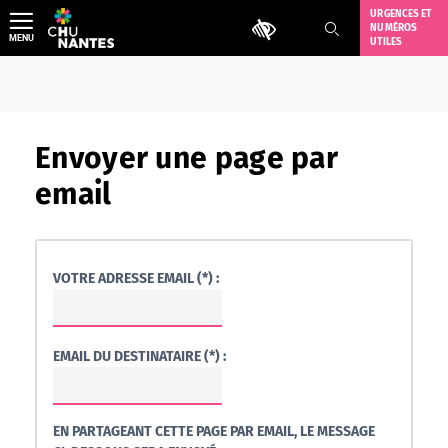
Aller
URGENCES ET
Outils d'accessibilité
NUMÉROS
au
MENU
UTILES
contenu
Envoyer une page par
email
VOTRE ADRESSE EMAIL (*) :
EMAIL DU DESTINATAIRE (*) :
EN PARTAGEANT CETTE PAGE PAR EMAIL, LE MESSAGE