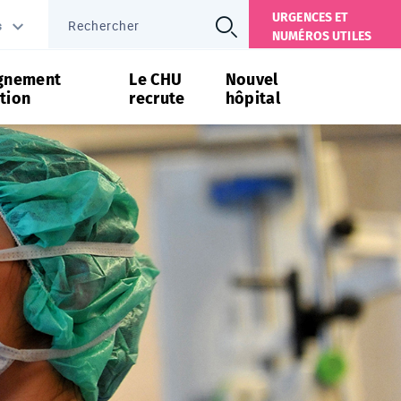
URGENCES ET
s
NUMÉROS UTILES
gnement
Le CHU
Nouvel
tion
recrute
hôpital