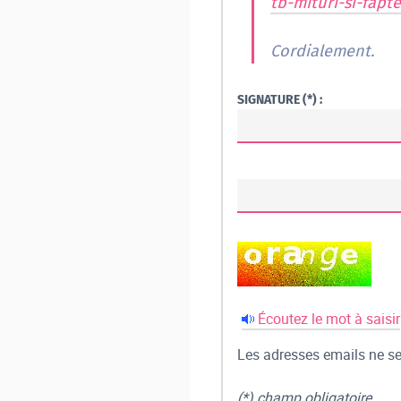
tb-mituri-si-fapt
Cordialement.
SIGNATURE (*) :
Écoutez le mot à saisir
Les adresses emails ne ser
(*) champ obligatoire