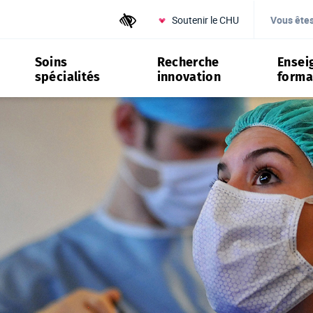
Soutenir le CHU
Outils d'accessibilité
Vous ête
Soins
Recherche
Ensei
spécialités
innovation
forma