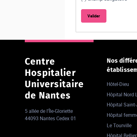
Centre
Nos différ
établisse
Hospitalier
Universitaire
Hôtel-Dieu
de Nantes
Hôpital Nord
Hôpital Saint
5 allée de l'Île-Gloriette
Hôpital femm
44093 Nantes Cedex 01
Le Tourville
Hôpital Bellier