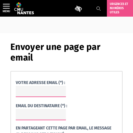
Aller
URGENCES ET
Outils d'accessibilité
NUMÉROS
au
MENU
UTILES
contenu
Envoyer une page par
email
VOTRE ADRESSE EMAIL (*) :
EMAIL DU DESTINATAIRE (*) :
EN PARTAGEANT CETTE PAGE PAR EMAIL, LE MESSAGE