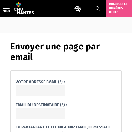
Aller
URGENCES ET
Outils d'accessibilité
NUMÉROS
au
MENU
UTILES
contenu
Envoyer une page par
email
VOTRE ADRESSE EMAIL (*) :
EMAIL DU DESTINATAIRE (*) :
EN PARTAGEANT CETTE PAGE PAR EMAIL, LE MESSAGE