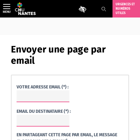
Aller
URGENCES ET
Outils d'accessibilité
NUMÉROS
au
MENU
UTILES
contenu
Envoyer une page par
email
VOTRE ADRESSE EMAIL (*) :
EMAIL DU DESTINATAIRE (*) :
EN PARTAGEANT CETTE PAGE PAR EMAIL, LE MESSAGE