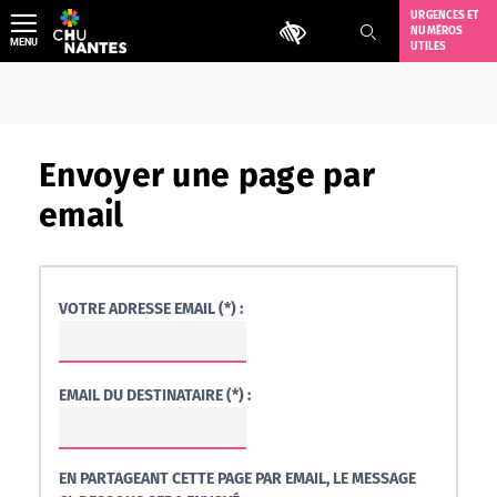
Aller
URGENCES ET
Outils d'accessibilité
NUMÉROS
au
MENU
UTILES
contenu
Envoyer une page par
email
VOTRE ADRESSE EMAIL (*) :
EMAIL DU DESTINATAIRE (*) :
EN PARTAGEANT CETTE PAGE PAR EMAIL, LE MESSAGE