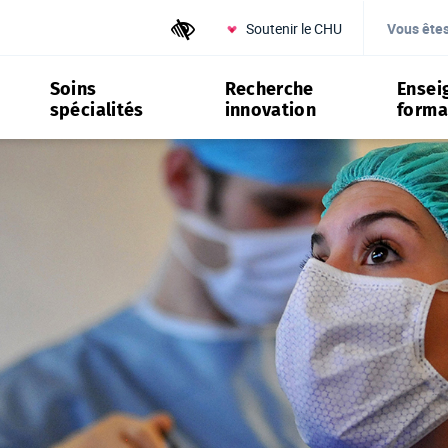
Soutenir le CHU
Outils d'accessibilité
Vous ête
Soins
Recherche
Ensei
spécialités
innovation
forma