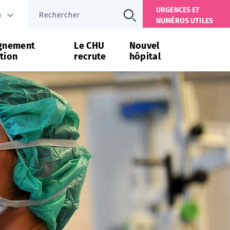
URGENCES ET
s
NUMÉROS UTILES
gnement
Le CHU
Nouvel
tion
recrute
hôpital