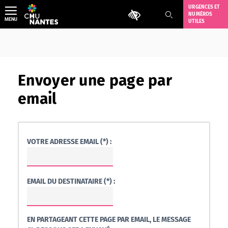
Aller
URGENCES ET
Outils d'accessibilité
NUMÉROS
au
MENU
UTILES
contenu
Envoyer une page par
email
VOTRE ADRESSE EMAIL (*) :
EMAIL DU DESTINATAIRE (*) :
EN PARTAGEANT CETTE PAGE PAR EMAIL, LE MESSAGE