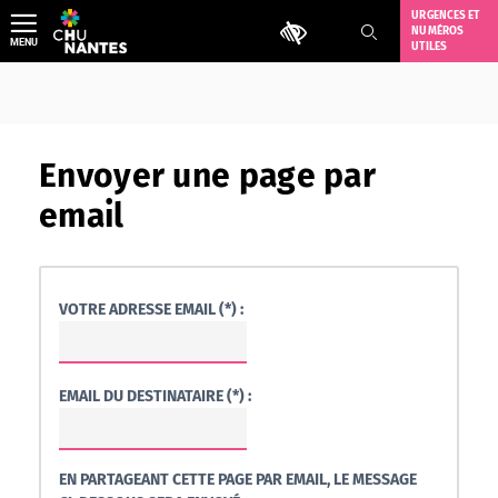
Aller
URGENCES ET
Outils d'accessibilité
NUMÉROS
au
MENU
UTILES
contenu
Envoyer une page par
email
VOTRE ADRESSE EMAIL (*) :
EMAIL DU DESTINATAIRE (*) :
EN PARTAGEANT CETTE PAGE PAR EMAIL, LE MESSAGE