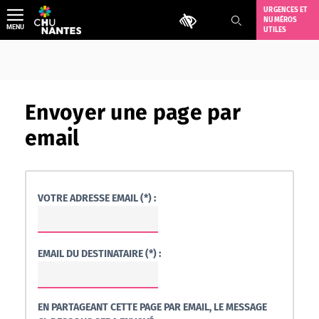
Aller
URGENCES ET
Outils d'accessibilité
NUMÉROS
au
MENU
UTILES
contenu
Envoyer une page par
email
VOTRE ADRESSE EMAIL (*) :
EMAIL DU DESTINATAIRE (*) :
EN PARTAGEANT CETTE PAGE PAR EMAIL, LE MESSAGE